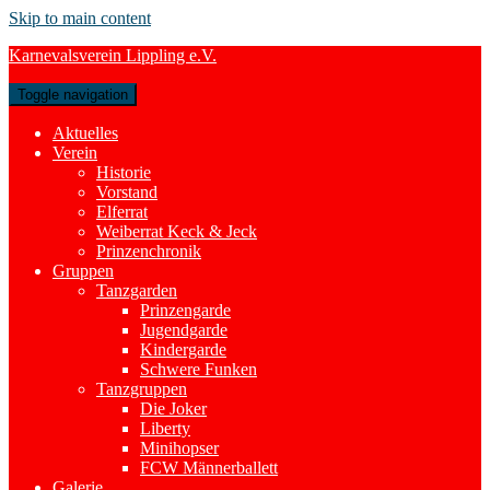
Skip to main content
Karnevalsverein Lippling e.V.
Toggle navigation
Aktuelles
Verein
Historie
Vorstand
Elferrat
Weiberrat Keck & Jeck
Prinzenchronik
Gruppen
Tanzgarden
Prinzengarde
Jugendgarde
Kindergarde
Schwere Funken
Tanzgruppen
Die Joker
Liberty
Minihopser
FCW Männerballett
Galerie