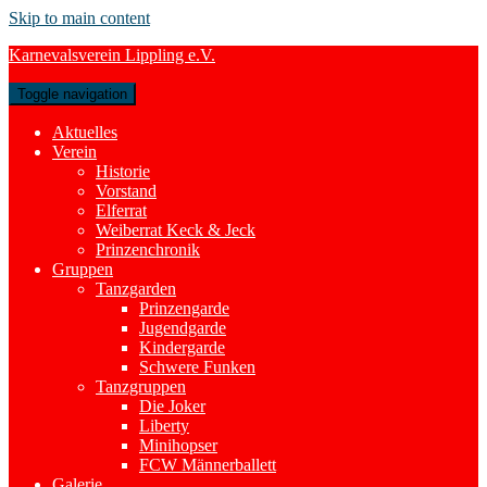
Skip to main content
Karnevalsverein Lippling e.V.
Toggle navigation
Aktuelles
Verein
Historie
Vorstand
Elferrat
Weiberrat Keck & Jeck
Prinzenchronik
Gruppen
Tanzgarden
Prinzengarde
Jugendgarde
Kindergarde
Schwere Funken
Tanzgruppen
Die Joker
Liberty
Minihopser
FCW Männerballett
Galerie