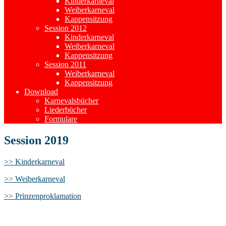
Kinderkarneval
Weiberkarneval
Kappensitzung
Session 2012
Kinderkarneval
Weiberkarneval
Kappensitzung
Session 2011
Weiberkarneval
Kappensitzung
Download
Karnevalsbücher
Liederbücher
Formulare
Session 2019
>> Kinderkarneval
>> Weiberkarneval
>> Prinzenproklamation