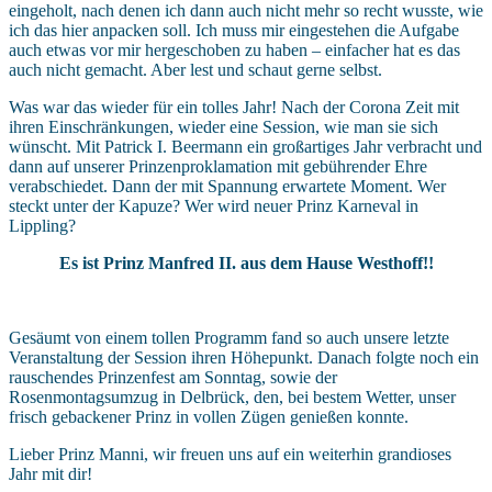
eingeholt, nach denen ich dann auch nicht mehr so recht wusste, wie
ich das hier anpacken soll. Ich muss mir eingestehen die Aufgabe
auch etwas vor mir hergeschoben zu haben – einfacher hat es das
auch nicht gemacht. Aber lest und schaut gerne selbst.
Was war das wieder für ein tolles Jahr! Nach der Corona Zeit mit
ihren Einschränkungen, wieder eine Session, wie man sie sich
wünscht. Mit Patrick I. Beermann ein großartiges Jahr verbracht und
dann auf unserer Prinzenproklamation mit gebührender Ehre
verabschiedet. Dann der mit Spannung erwartete Moment. Wer
steckt unter der Kapuze? Wer wird neuer Prinz Karneval in
Lippling?
Es ist Prinz Manfred II. aus dem Hause Westhoff!!
Gesäumt von einem tollen Programm fand so auch unsere letzte
Veranstaltung der Session ihren Höhepunkt. Danach folgte noch ein
rauschendes Prinzenfest am Sonntag, sowie der
Rosenmontagsumzug in Delbrück, den, bei bestem Wetter, unser
frisch gebackener Prinz in vollen Zügen genießen konnte.
Lieber Prinz Manni, wir freuen uns auf ein weiterhin grandioses
Jahr mit dir!