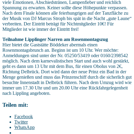
viele Emotionen, Abschiedstränen, Lampenfieber und reichlich
Spannung zu erwarten. Keiner sollte diese Höhepunkte verpassen.
Nach dem Finale können alle feierhungrigen auf der Tanzfläche zu
der Musik von DJ Marcus Stroph bis spät in die Nacht „gute Laune“
verbreiten. Der Eintritt beträgt für Nichtmitglieder 10€! Für
Mitglieder ist wie immer der Eintritt frei!
Teilnahme Lipplinger Narren am Rosenmontagszug
Hier bietet die Gaststätte Böddeker abermals einen
Rosenmontagsbrunch an. Beginn ist um 10 Uhr. Wer möchte:
Anmeldungen sind unter der Nr. 05250/53419 oder 0160/2398542
möglich. Nach dem karnevalistischen Start und auch wohl gestärkt,
geht es dann um 13 Uhr mit dem Bus, für einen Obolus von 2€,
Richtung Delbrück. Dort wird dann der neue Prinz ein Bad in der
Menge genießen und muss das Prinzenschiff durch die sicherlich gut
besuchte Innenstadt in Delbrück führen. Nach dem Umzug wird wie
immer um 17.30 Uhr und um 20.00 Uhr eine Rückfahrgelegenheit
nach Lippling angeboten.
Teilen mit:
Facebook
Twitter
WhatsApp