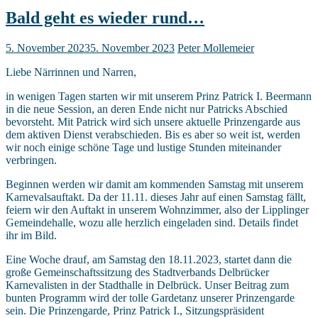
Bald geht es wieder rund…
5. November 2023
5. November 2023
Peter Mollemeier
Liebe Närrinnen und Narren,
in wenigen Tagen starten wir mit unserem Prinz Patrick I. Beermann
in die neue Session, an deren Ende nicht nur Patricks Abschied
bevorsteht. Mit Patrick wird sich unsere aktuelle Prinzengarde aus
dem aktiven Dienst verabschieden. Bis es aber so weit ist, werden
wir noch einige schöne Tage und lustige Stunden miteinander
verbringen.
Beginnen werden wir damit am kommenden Samstag mit unserem
Karnevalsauftakt. Da der 11.11. dieses Jahr auf einen Samstag fällt,
feiern wir den Auftakt in unserem Wohnzimmer, also der Lipplinger
Gemeindehalle, wozu alle herzlich eingeladen sind. Details findet
ihr im Bild.
Eine Woche drauf, am Samstag den 18.11.2023, startet dann die
große Gemeinschaftssitzung des Stadtverbands Delbrücker
Karnevalisten in der Stadthalle in Delbrück. Unser Beitrag zum
bunten Programm wird der tolle Gardetanz unserer Prinzengarde
sein. Die Prinzengarde, Prinz Patrick I., Sitzungspräsident