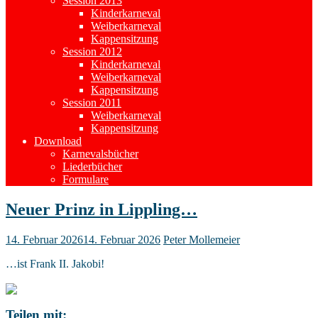
Session 2013
Kinderkarneval
Weiberkarneval
Kappensitzung
Session 2012
Kinderkarneval
Weiberkarneval
Kappensitzung
Session 2011
Weiberkarneval
Kappensitzung
Download
Karnevalsbücher
Liederbücher
Formulare
Neuer Prinz in Lippling…
14. Februar 2026
14. Februar 2026
Peter Mollemeier
…ist Frank II. Jakobi!
Teilen mit: