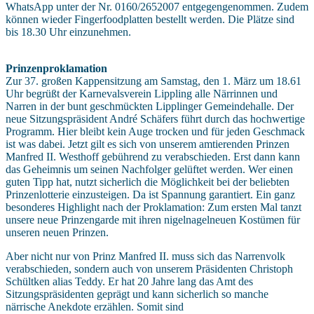
WhatsApp unter der Nr. 0160/2652007 entgegengenommen. Zudem
können wieder Fingerfoodplatten bestellt werden. Die Plätze sind
bis 18.30 Uhr einzunehmen.
Prinzenproklamation
Zur 37. großen Kappensitzung am Samstag, den 1. März um 18.61
Uhr begrüßt der Karnevalsverein Lippling alle Närrinnen und
Narren in der bunt geschmückten Lipplinger Gemeindehalle. Der
neue Sitzungspräsident André Schäfers führt durch das hochwertige
Programm. Hier bleibt kein Auge trocken und für jeden Geschmack
ist was dabei. Jetzt gilt es sich von unserem amtierenden Prinzen
Manfred II. Westhoff gebührend zu verabschieden. Erst dann kann
das Geheimnis um seinen Nachfolger gelüftet werden. Wer einen
guten Tipp hat, nutzt sicherlich die Möglichkeit bei der beliebten
Prinzenlotterie einzusteigen. Da ist Spannung garantiert. Ein ganz
besonderes Highlight nach der Proklamation: Zum ersten Mal tanzt
unsere neue Prinzengarde mit ihren nigelnagelneuen Kostümen für
unseren neuen Prinzen.
Aber nicht nur von Prinz Manfred II. muss sich das Narrenvolk
verabschieden, sondern auch von unserem Präsidenten Christoph
Schültken alias Teddy. Er hat 20 Jahre lang das Amt des
Sitzungspräsidenten geprägt und kann sicherlich so manche
närrische Anekdote erzählen. Somit sind