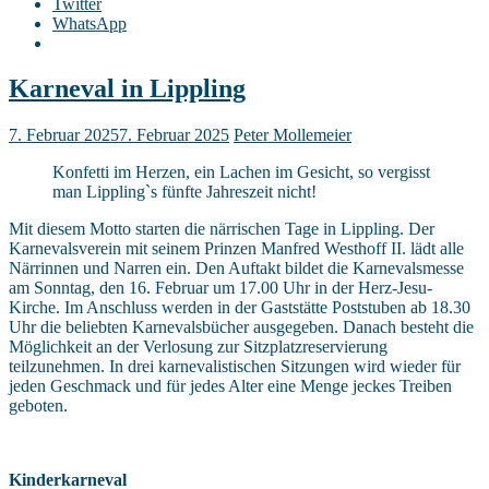
Twitter
WhatsApp
Karneval in Lippling
7. Februar 2025
7. Februar 2025
Peter Mollemeier
Konfetti im Herzen, ein Lachen im Gesicht, so vergisst
man Lippling`s fünfte Jahreszeit nicht!
Mit diesem Motto starten die närrischen Tage in Lippling. Der
Karnevalsverein mit seinem Prinzen Manfred Westhoff II. lädt alle
Närrinnen und Narren ein. Den Auftakt bildet die Karnevalsmesse
am Sonntag, den 16. Februar um 17.00 Uhr in der Herz-Jesu-
Kirche. Im Anschluss werden in der Gaststätte Poststuben ab 18.30
Uhr die beliebten Karnevalsbücher ausgegeben. Danach besteht die
Möglichkeit an der Verlosung zur Sitzplatzreservierung
teilzunehmen. In drei karnevalistischen Sitzungen wird wieder für
jeden Geschmack und für jedes Alter eine Menge jeckes Treiben
geboten.
Kinderkarneval