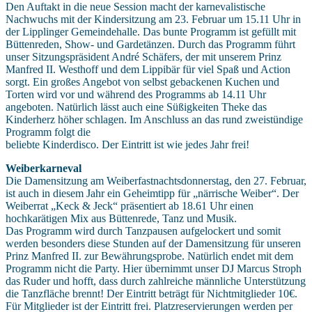
Den Auftakt in die neue Session macht der karnevalistische
Nachwuchs mit der Kindersitzung am 23. Februar um 15.11 Uhr in
der Lipplinger Gemeindehalle. Das bunte Programm ist gefüllt mit
Büttenreden, Show- und Gardetänzen. Durch das Programm führt
unser Sitzungspräsident André Schäfers, der mit unserem Prinz
Manfred II. Westhoff und dem Lippibär für viel Spaß und Action
sorgt. Ein großes Angebot von selbst gebackenen Kuchen und
Torten wird vor und während des Programms ab 14.11 Uhr
angeboten. Natürlich lässt auch eine Süßigkeiten Theke das
Kinderherz höher schlagen. Im Anschluss an das rund zweistündige
Programm folgt die
beliebte Kinderdisco. Der Eintritt ist wie jedes Jahr frei!
Weiberkarneval
Die Damensitzung am Weiberfastnachtsdonnerstag, den 27. Februar,
ist auch in diesem Jahr ein Geheimtipp für „närrische Weiber“. Der
Weiberrat „Keck & Jeck“ präsentiert ab 18.61 Uhr einen
hochkarätigen Mix aus Büttenrede, Tanz und Musik.
Das Programm wird durch Tanzpausen aufgelockert und somit
werden besonders diese Stunden auf der Damensitzung für unseren
Prinz Manfred II. zur Bewährungsprobe. Natürlich endet mit dem
Programm nicht die Party. Hier übernimmt unser DJ Marcus Stroph
das Ruder und hofft, dass durch zahlreiche männliche Unterstützung
die Tanzfläche brennt! Der Eintritt beträgt für Nichtmitglieder 10€.
Für Mitglieder ist der Eintritt frei. Platzreservierungen werden per