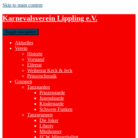
Skip to main content
Karnevalsverein Lippling e.V.
Toggle navigation
Aktuelles
Verein
Historie
Vorstand
Elferrat
Weiberrat Keck & Jeck
Prinzenchronik
Gruppen
Tanzgarden
Prinzengarde
Jugendgarde
Kindergarde
Schwere Funken
Tanzgruppen
Die Joker
Liberty
Minihopser
FCW Männerballett