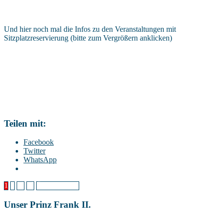
Und hier noch mal die Infos zu den Veranstaltungen mit
Sitzplatzreservierung (bitte zum Vergrößern anklicken)
Teilen mit:
Facebook
Twitter
WhatsApp
Beitragsnavigation
1
2
…
10
Ältere Beiträge
Unser Prinz Frank II.