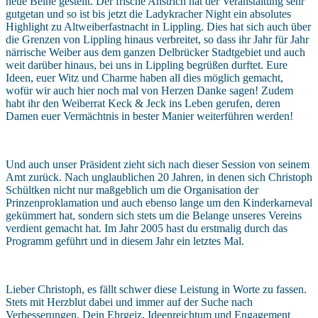
neue Beine gestellt. Der frische Anstrich hat der Veranstaltung sehr
gutgetan und so ist bis jetzt die Ladykracher Night ein absolutes
Highlight zu Altweiberfastnacht in Lippling. Dies hat sich auch über
die Grenzen von Lippling hinaus verbreitet, so dass ihr Jahr für Jahr
närrische Weiber aus dem ganzen Delbrücker Stadtgebiet und auch
weit darüber hinaus, bei uns in Lippling begrüßen durftet. Eure
Ideen, euer Witz und Charme haben all dies möglich gemacht,
wofür wir auch hier noch mal von Herzen Danke sagen! Zudem
habt ihr den Weiberrat Keck & Jeck ins Leben gerufen, deren
Damen euer Vermächtnis in bester Manier weiterführen werden!
Und auch unser Präsident zieht sich nach dieser Session von seinem
Amt zurück. Nach unglaublichen 20 Jahren, in denen sich Christoph
Schültken nicht nur maßgeblich um die Organisation der
Prinzenproklamation und auch ebenso lange um den Kinderkarneval
gekümmert hat, sondern sich stets um die Belange unseres Vereins
verdient gemacht hat. Im Jahr 2005 hast du erstmalig durch das
Programm geführt und in diesem Jahr ein letztes Mal.
Lieber Christoph, es fällt schwer diese Leistung in Worte zu fassen.
Stets mit Herzblut dabei und immer auf der Suche nach
Verbesserungen. Dein Ehrgeiz, Ideenreichtum und Engagement