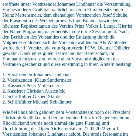
eröffnete unser Vorsitzender Johannes Lindhauer die Versammlung.
Ein besonderer Gruß galt natürlich unserem Ehrenvorsitzenden
Heinz Mertensmeier, dem ehemaligen Vorsitzenden Josef Schulte,
der Präsidentin des Weiberkarnevals Inge Böltner, sowie dem
höchsten Repräsentanten des Vereins Prinz Volker I. Lange. Hier ist
der Name Programm, da er bereits in die dritte Session geht. Nach
den Berichten des Vorstandes und der Entlastung durch die
Mitglieder schlossen sich die Vorstandswahlen an. Als Wahlleiter
wurde der 1. Vorsitzende vom Sportverein FCW, Dietmar Dübeler,
gewählt. Dank eines guten Teams und der Bereitschaft, ihr
Ehrenamt fortzusetzen, wurde allen Vorstandsmitgliedern das
Vertrauen geschenkt und diese einstimmig in ihren Ämtern bestätigt.
1. Vorsitzenden Johannes Lindhauer
2. Vorsitzenden Klaus Sundermeier
1. Kassierer Peter Mollemeier
2. Kassierer Christian Austenfeld
1. Schriftführer Gisbert Skirde
2. Schriftführer Michael Rehkämper
Wie bei uns üblich gehören dem Vorstandsteam noch der Präsident
Christoph Schültken und der amtierende Prinz im Regentenjahr an.
Rückblickend wurde noch einmal die gute Planung und
Durchführung des Open Air Karneval am 27.02.2022 vom 1.
Vorsitzenden Johannes Lindhauer gelobt. Die große Resonanz im