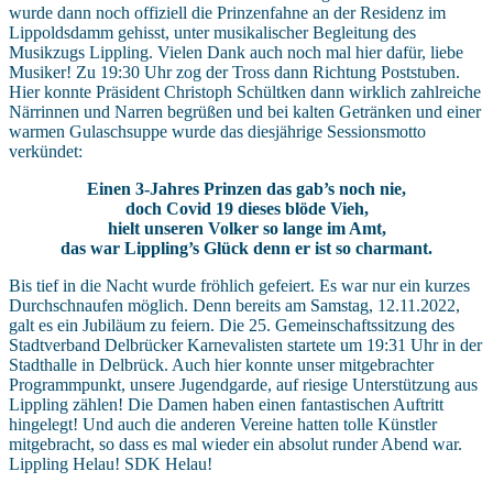
wurde dann noch offiziell die Prinzenfahne an der Residenz im
Lippoldsdamm gehisst, unter musikalischer Begleitung des
Musikzugs Lippling. Vielen Dank auch noch mal hier dafür, liebe
Musiker! Zu 19:30 Uhr zog der Tross dann Richtung Poststuben.
Hier konnte Präsident Christoph Schültken dann wirklich zahlreiche
Närrinnen und Narren begrüßen und bei kalten Getränken und einer
warmen Gulaschsuppe wurde das diesjährige Sessionsmotto
verkündet:
Einen 3-Jahres Prinzen das gab’s noch nie,
doch Covid 19 dieses blöde Vieh,
hielt unseren Volker so lange im Amt,
das war Lippling’s Glück denn er ist so charmant.
Bis tief in die Nacht wurde fröhlich gefeiert. Es war nur ein kurzes
Durchschnaufen möglich. Denn bereits am Samstag, 12.11.2022,
galt es ein Jubiläum zu feiern. Die 25. Gemeinschaftssitzung des
Stadtverband Delbrücker Karnevalisten startete um 19:31 Uhr in der
Stadthalle in Delbrück. Auch hier konnte unser mitgebrachter
Programmpunkt, unsere Jugendgarde, auf riesige Unterstützung aus
Lippling zählen! Die Damen haben einen fantastischen Auftritt
hingelegt! Und auch die anderen Vereine hatten tolle Künstler
mitgebracht, so dass es mal wieder ein absolut runder Abend war.
Lippling Helau! SDK Helau!