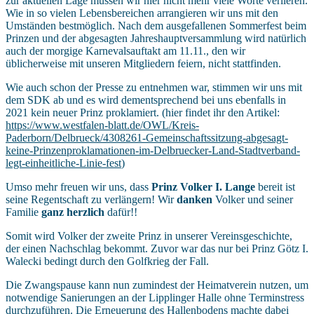
zur aktuellen Lage müssen wir hier nicht mehr viele Worte verlieren.
Wie in so vielen Lebensbereichen arrangieren wir uns mit den
Umständen bestmöglich. Nach dem ausgefallenen Sommerfest beim
Prinzen und der abgesagten Jahreshauptversammlung wird natürlich
auch der morgige Karnevalsauftakt am 11.11., den wir
üblicherweise mit unseren Mitgliedern feiern, nicht stattfinden.
Wie auch schon der Presse zu entnehmen war, stimmen wir uns mit
dem SDK ab und es wird dementsprechend bei uns ebenfalls in
2021 kein neuer Prinz proklamiert. (hier findet ihr den Artikel:
https://www.westfalen-blatt.de/OWL/Kreis-
Paderborn/Delbrueck/4308261-Gemeinschaftssitzung-abgesagt-
keine-Prinzenproklamationen-im-Delbruecker-Land-Stadtverband-
legt-einheitliche-Linie-fest
)
Umso mehr freuen wir uns, dass
Prinz Volker I. Lange
bereit ist
seine Regentschaft zu verlängern! Wir
danken
Volker und seiner
Familie
ganz herzlich
dafür!!
Somit wird Volker der zweite Prinz in unserer Vereinsgeschichte,
der einen Nachschlag bekommt. Zuvor war das nur bei Prinz Götz I.
Walecki bedingt durch den Golfkrieg der Fall.
Die Zwangspause kann nun zumindest der Heimatverein nutzen, um
notwendige Sanierungen an der Lipplinger Halle ohne Terminstress
durchzuführen. Die Erneuerung des Hallenbodens machte dabei