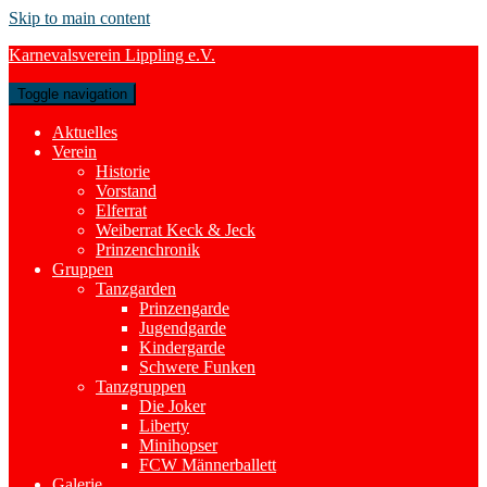
Skip to main content
Karnevalsverein Lippling e.V.
Toggle navigation
Aktuelles
Verein
Historie
Vorstand
Elferrat
Weiberrat Keck & Jeck
Prinzenchronik
Gruppen
Tanzgarden
Prinzengarde
Jugendgarde
Kindergarde
Schwere Funken
Tanzgruppen
Die Joker
Liberty
Minihopser
FCW Männerballett
Galerie