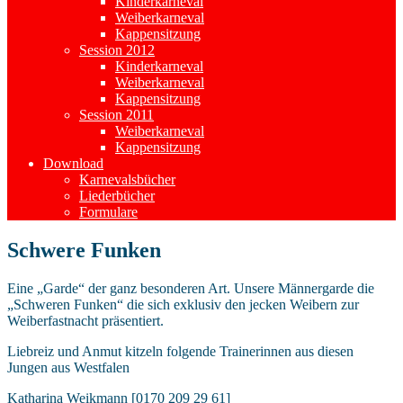
Kinderkarneval
Weiberkarneval
Kappensitzung
Session 2012
Kinderkarneval
Weiberkarneval
Kappensitzung
Session 2011
Weiberkarneval
Kappensitzung
Download
Karnevalsbücher
Liederbücher
Formulare
Schwere Funken
Eine „Garde“ der ganz besonderen Art. Unsere Männergarde die
„Schweren Funken“ die sich exklusiv den jecken Weibern zur
Weiberfastnacht präsentiert.
Liebreiz und Anmut kitzeln folgende Trainerinnen aus diesen
Jungen aus Westfalen
Katharina Weikmann [0170 209 29 61]