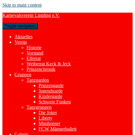
Skip to main content
Karnevalsverein Lippling e.V.
Toggle navigation
Aktuelles
Verein
Historie
Vorstand
Elferrat
Weiberrat Keck & Jeck
Prinzenchronik
Gruppen
Tanzgarden
Prinzengarde
Jugendgarde
Kindergarde
Schwere Funken
Tanzgruppen
Die Joker
Liberty
Minihopser
FCW Männerballett
Galerie