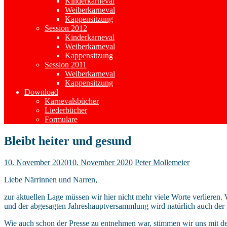
Kinderkarneval
Weiberkarneval
Kappensitzung
Session 2012
Kinderkarneval
Weiberkarneval
Kappensitzung
Session 2011
Weiberkarneval
Kappensitzung
Download
Karnevalsbücher
Liederbücher
Formulare
Bleibt heiter und gesund
10. November 2020
10. November 2020
Peter Mollemeier
Liebe Närrinnen und Narren,
zur aktuellen Lage müssen wir hier nicht mehr viele Worte verliere
und der abgesagten Jahreshauptversammlung wird natürlich auch der mo
Wie auch schon der Presse zu entnehmen war, stimmen wir uns mit dem