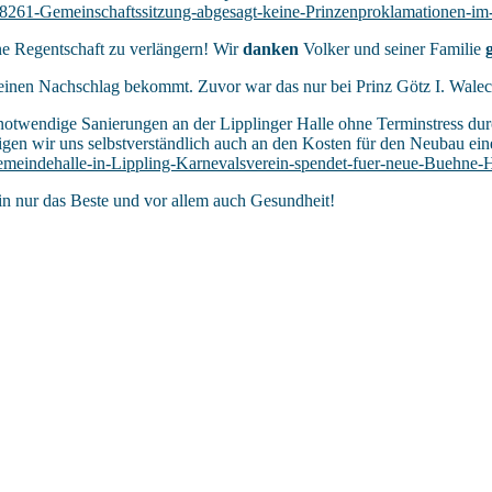
261-Gemeinschaftssitzung-abgesagt-keine-Prinzenproklamationen-im-De
ine Regentschaft zu verlängern! Wir
danken
Volker und seiner Familie
r einen Nachschlag bekommt. Zuvor war das nur bei Prinz Götz I. Waleck
otwendige Sanierungen an der Lipplinger Halle ohne Terminstress du
iligen wir uns selbstverständlich auch an den Kosten für den Neubau e
eindehalle-in-Lippling-Karnevalsverein-spendet-fuer-neue-Buehne-H
n nur das Beste und vor allem auch Gesundheit!