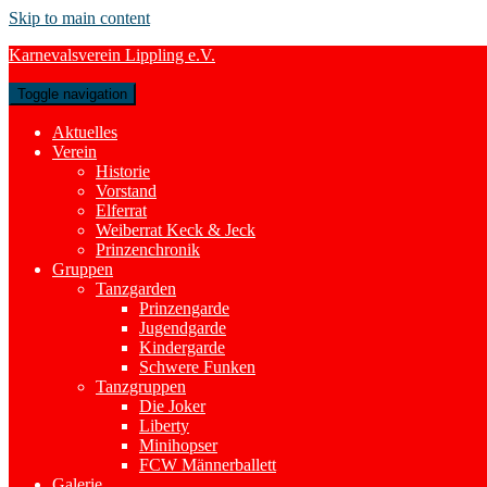
Skip to main content
Karnevalsverein Lippling e.V.
Toggle navigation
Aktuelles
Verein
Historie
Vorstand
Elferrat
Weiberrat Keck & Jeck
Prinzenchronik
Gruppen
Tanzgarden
Prinzengarde
Jugendgarde
Kindergarde
Schwere Funken
Tanzgruppen
Die Joker
Liberty
Minihopser
FCW Männerballett
Galerie