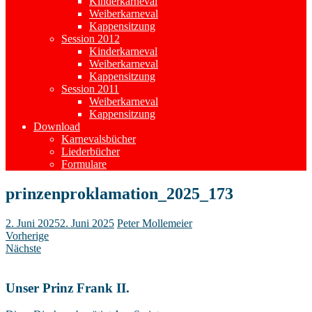
Kinderkarneval
Weiberkarneval
Kappensitzung
Session 2012
Kinderkarneval
Weiberkarneval
Kappensitzung
Session 2011
Weiberkarneval
Kappensitzung
Download
Karnevalsbücher
Liederbücher
Formulare
prinzenproklamation_2025_173
2. Juni 2025
2. Juni 2025
Peter Mollemeier
Vorherige
Nächste
Unser Prinz Frank II.