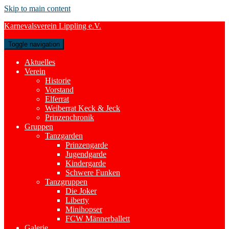
Skip to main content
Karnevalsverein Lippling e.V.
Toggle navigation
Aktuelles
Verein
Historie
Vorstand
Elferrat
Weiberrat Keck & Jeck
Prinzenchronik
Gruppen
Tanzgarden
Prinzengarde
Jugendgarde
Kindergarde
Schwere Funken
Tanzgruppen
Die Joker
Liberty
Minihopser
FCW Männerballett
Galerie