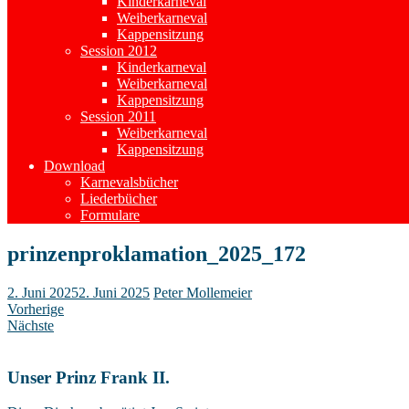
Kinderkarneval
Weiberkarneval
Kappensitzung
Session 2012
Kinderkarneval
Weiberkarneval
Kappensitzung
Session 2011
Weiberkarneval
Kappensitzung
Download
Karnevalsbücher
Liederbücher
Formulare
prinzenproklamation_2025_172
2. Juni 2025
2. Juni 2025
Peter Mollemeier
Vorherige
Nächste
Unser Prinz Frank II.