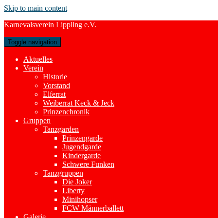
Skip to main content
Karnevalsverein Lippling e.V.
Toggle navigation
Aktuelles
Verein
Historie
Vorstand
Elferrat
Weiberrat Keck & Jeck
Prinzenchronik
Gruppen
Tanzgarden
Prinzengarde
Jugendgarde
Kindergarde
Schwere Funken
Tanzgruppen
Die Joker
Liberty
Minihopser
FCW Männerballett
Galerie