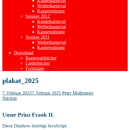
Kinderkarneval
Weiberkarneval
Kappensitzung
Session 2012
Kinderkarneval
Weiberkarneval
Kappensitzung
Session 2011
Weiberkarneval
Kappensitzung
Download
Karnevalsbücher
Liederbücher
Formulare
plakat_2025
7. Februar 2025
7. Februar 2025
Peter Mollemeier
Nächste
Unser Prinz Frank II.
Diese Diashow benötigt JavaScript.