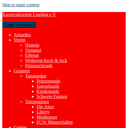
Skip to main content
Karnevalsverein Lippling e.V.
Toggle navigation
Aktuelles
Verein
Historie
Vorstand
Elferrat
Weiberrat Keck & Jeck
Prinzenchronik
Gruppen
Tanzgarden
Prinzengarde
Jugendgarde
Kindergarde
Schwere Funken
Tanzgruppen
Die Joker
Liberty
Minihopser
FCW Männerballett
Galerie