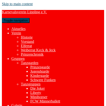
Skip to main content
Karnevalsverein Lippling e.V.
Toggle navigation
Aktuelles
Verein
Historie
Vorstand
Elferrat
Weiberrat Keck & Jeck
Prinzenchronik
Gruppen
Tanzgarden
Prinzengarde
Jugendgarde
Kindergarde
Schwere Funken
Tanzgruppen
Die Joker
Liberty
Minihopser
FCW Männerballett
Galerie