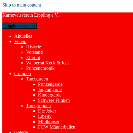
Skip to main content
Karnevalsverein Lippling e.V.
Toggle navigation
Aktuelles
Verein
Historie
Vorstand
Elferrat
Weiberrat Keck & Jeck
Prinzenchronik
Gruppen
Tanzgarden
Prinzengarde
Jugendgarde
Kindergarde
Schwere Funken
Tanzgruppen
Die Joker
Liberty
Minihopser
FCW Männerballett
Galerie