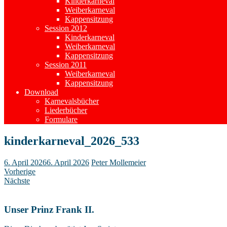
Kinderkarneval
Weiberkarneval
Kappensitzung
Session 2012
Kinderkarneval
Weiberkarneval
Kappensitzung
Session 2011
Weiberkarneval
Kappensitzung
Download
Karnevalsbücher
Liederbücher
Formulare
kinderkarneval_2026_533
6. April 2026
6. April 2026
Peter Mollemeier
Vorherige
Nächste
Unser Prinz Frank II.