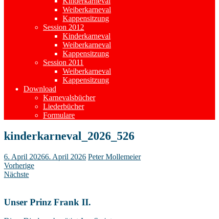
Kinderkarneval
Weiberkarneval
Kappensitzung
Session 2012
Kinderkarneval
Weiberkarneval
Kappensitzung
Session 2011
Weiberkarneval
Kappensitzung
Download
Karnevalsbücher
Liederbücher
Formulare
kinderkarneval_2026_526
6. April 2026
6. April 2026
Peter Mollemeier
Vorherige
Nächste
Unser Prinz Frank II.