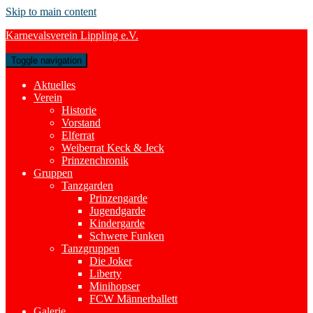
Skip to main content
Karnevalsverein Lippling e.V.
Toggle navigation
Aktuelles
Verein
Historie
Vorstand
Elferrat
Weiberrat Keck & Jeck
Prinzenchronik
Gruppen
Tanzgarden
Prinzengarde
Jugendgarde
Kindergarde
Schwere Funken
Tanzgruppen
Die Joker
Liberty
Minihopser
FCW Männerballett
Galerie