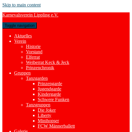
Skip to main content
Karnevalsverein Lippling e.V.
Toggle navigation
Aktuelles
Verein
Historie
Vorstand
Elferrat
Weiberrat Keck & Jeck
Prinzenchronik
Gruppen
Tanzgarden
Prinzengarde
Jugendgarde
Kindergarde
Schwere Funken
Tanzgruppen
Die Joker
Liberty
Minihopser
FCW Männerballett
Galerie