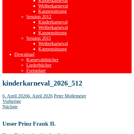
Kinderkarneval
Weiberkarneval
Kappensitzung
Session 2012
Kinderkarneval
Weiberkarneval
Kappensitzung
Session 2011
Weiberkarneval
Kappensitzung
Download
Karnevalsbücher
Liederbücher
Formulare
kinderkarneval_2026_512
6. April 2026
6. April 2026
Peter Mollemeier
Vorherige
Nächste
Unser Prinz Frank II.