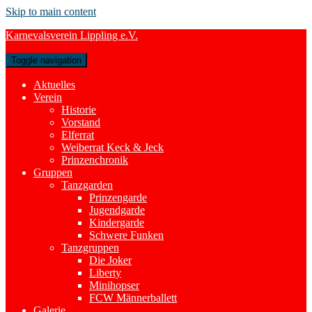
Skip to main content
Karnevalsverein Lippling e.V.
Toggle navigation
Aktuelles
Verein
Historie
Vorstand
Elferrat
Weiberrat Keck & Jeck
Prinzenchronik
Gruppen
Tanzgarden
Prinzengarde
Jugendgarde
Kindergarde
Schwere Funken
Tanzgruppen
Die Joker
Liberty
Minihopser
FCW Männerballett
Galerie