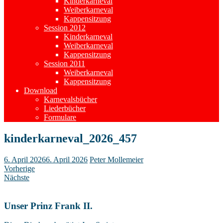
Kinderkarneval
Weiberkarneval
Kappensitzung
Session 2012
Kinderkarneval
Weiberkarneval
Kappensitzung
Session 2011
Weiberkarneval
Kappensitzung
Download
Karnevalsbücher
Liederbücher
Formulare
kinderkarneval_2026_457
6. April 2026
6. April 2026
Peter Mollemeier
Vorherige
Nächste
Unser Prinz Frank II.