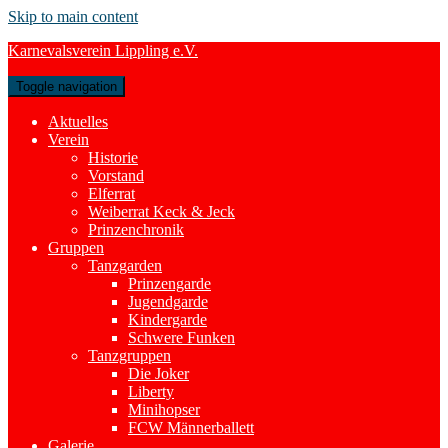
Skip to main content
Karnevalsverein Lippling e.V.
Toggle navigation
Aktuelles
Verein
Historie
Vorstand
Elferrat
Weiberrat Keck & Jeck
Prinzenchronik
Gruppen
Tanzgarden
Prinzengarde
Jugendgarde
Kindergarde
Schwere Funken
Tanzgruppen
Die Joker
Liberty
Minihopser
FCW Männerballett
Galerie