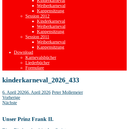
Kinderkarneval
Weiberkarneval
Kappensitzung
Session 2012
Kinderkarneval
Weiberkarneval
Kappensitzung
Session 2011
Weiberkarneval
Kappensitzung
Download
Karnevalsbücher
Liederbücher
Formulare
kinderkarneval_2026_433
6. April 2026
6. April 2026
Peter Mollemeier
Vorherige
Nächste
Unser Prinz Frank II.