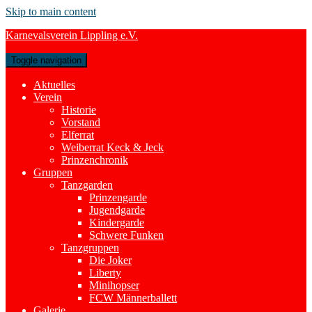
Skip to main content
Karnevalsverein Lippling e.V.
Toggle navigation
Aktuelles
Verein
Historie
Vorstand
Elferrat
Weiberrat Keck & Jeck
Prinzenchronik
Gruppen
Tanzgarden
Prinzengarde
Jugendgarde
Kindergarde
Schwere Funken
Tanzgruppen
Die Joker
Liberty
Minihopser
FCW Männerballett
Galerie