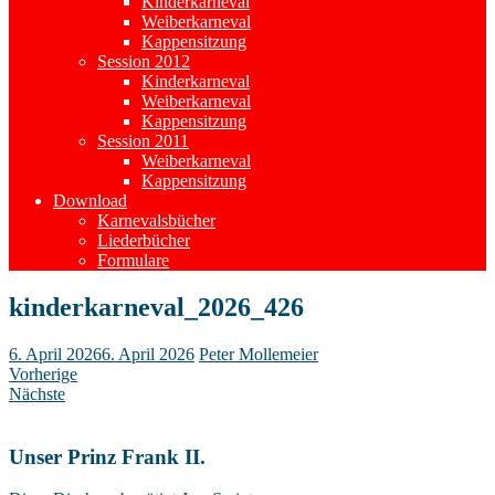
Kinderkarneval
Weiberkarneval
Kappensitzung
Session 2012
Kinderkarneval
Weiberkarneval
Kappensitzung
Session 2011
Weiberkarneval
Kappensitzung
Download
Karnevalsbücher
Liederbücher
Formulare
kinderkarneval_2026_426
6. April 2026
6. April 2026
Peter Mollemeier
Vorherige
Nächste
Unser Prinz Frank II.