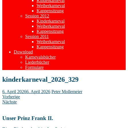
Kinderkarneval
Weiberkarneval
Kappensitzung
Session 2012
Kinderkarneval
Weiberkarneval
Kappensitzung
Session 2011
Weiberkarneval
Kappensitzung
Download
Karnevalsbücher
Liederbücher
Formulare
kinderkarneval_2026_329
6. April 2026
6. April 2026
Peter Mollemeier
Vorherige
Nächste
Unser Prinz Frank II.