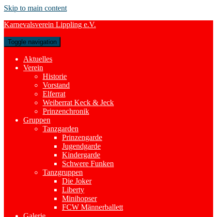
Skip to main content
Karnevalsverein Lippling e.V.
Toggle navigation
Aktuelles
Verein
Historie
Vorstand
Elferrat
Weiberrat Keck & Jeck
Prinzenchronik
Gruppen
Tanzgarden
Prinzengarde
Jugendgarde
Kindergarde
Schwere Funken
Tanzgruppen
Die Joker
Liberty
Minihopser
FCW Männerballett
Galerie