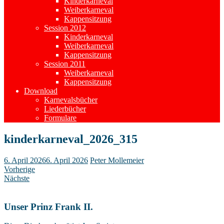
Kinderkarneval
Weiberkarneval
Kappensitzung
Session 2012
Kinderkarneval
Weiberkarneval
Kappensitzung
Session 2011
Weiberkarneval
Kappensitzung
Download
Karnevalsbücher
Liederbücher
Formulare
kinderkarneval_2026_315
6. April 2026
6. April 2026
Peter Mollemeier
Vorherige
Nächste
Unser Prinz Frank II.