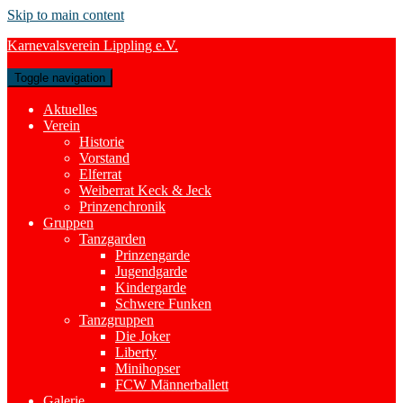
Skip to main content
Karnevalsverein Lippling e.V.
Toggle navigation
Aktuelles
Verein
Historie
Vorstand
Elferrat
Weiberrat Keck & Jeck
Prinzenchronik
Gruppen
Tanzgarden
Prinzengarde
Jugendgarde
Kindergarde
Schwere Funken
Tanzgruppen
Die Joker
Liberty
Minihopser
FCW Männerballett
Galerie