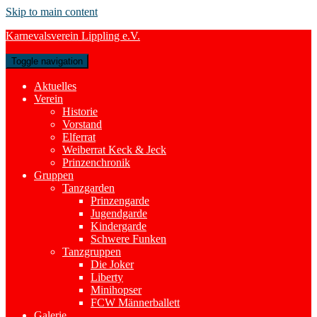
Skip to main content
Karnevalsverein Lippling e.V.
Toggle navigation
Aktuelles
Verein
Historie
Vorstand
Elferrat
Weiberrat Keck & Jeck
Prinzenchronik
Gruppen
Tanzgarden
Prinzengarde
Jugendgarde
Kindergarde
Schwere Funken
Tanzgruppen
Die Joker
Liberty
Minihopser
FCW Männerballett
Galerie