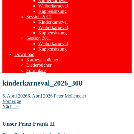
Kinderkarneval
Weiberkarneval
Kappensitzung
Session 2012
Kinderkarneval
Weiberkarneval
Kappensitzung
Session 2011
Weiberkarneval
Kappensitzung
Download
Karnevalsbücher
Liederbücher
Formulare
kinderkarneval_2026_308
6. April 2026
6. April 2026
Peter Mollemeier
Vorherige
Nächste
Unser Prinz Frank II.