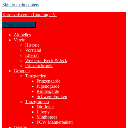
Skip to main content
Karnevalsverein Lippling e.V.
Toggle navigation
Aktuelles
Verein
Historie
Vorstand
Elferrat
Weiberrat Keck & Jeck
Prinzenchronik
Gruppen
Tanzgarden
Prinzengarde
Jugendgarde
Kindergarde
Schwere Funken
Tanzgruppen
Die Joker
Liberty
Minihopser
FCW Männerballett
Galerie