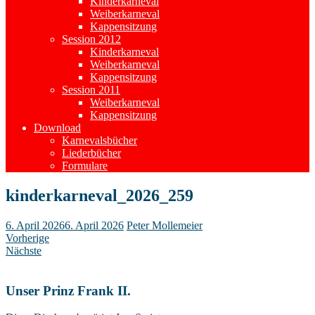
Kinderkarneval
Weiberkarneval
Kappensitzung
Session 2012
Kinderkarneval
Weiberkarneval
Kappensitzung
Session 2011
Weiberkarneval
Kappensitzung
Download
Karnevalsbücher
Liederbücher
Formulare
kinderkarneval_2026_259
6. April 2026
6. April 2026
Peter Mollemeier
Vorherige
Nächste
Unser Prinz Frank II.