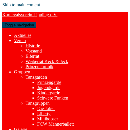
Skip to main content
Karnevalsverein Lippling e.V.
Toggle navigation
Aktuelles
Verein
Historie
Vorstand
Elferrat
Weiberrat Keck & Jeck
Prinzenchronik
Gruppen
Tanzgarden
Prinzengarde
Jugendgarde
Kindergarde
Schwere Funken
Tanzgruppen
Die Joker
Liberty
Minihopser
FCW Männerballett
Galerie