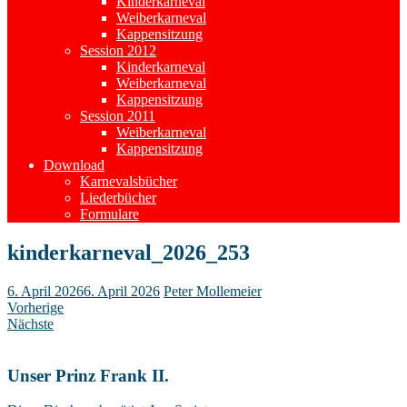
Kinderkarneval
Weiberkarneval
Kappensitzung
Session 2012
Kinderkarneval
Weiberkarneval
Kappensitzung
Session 2011
Weiberkarneval
Kappensitzung
Download
Karnevalsbücher
Liederbücher
Formulare
kinderkarneval_2026_253
6. April 2026
6. April 2026
Peter Mollemeier
Vorherige
Nächste
Unser Prinz Frank II.