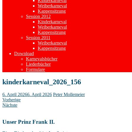
Kinderkarneval
Weiberkarneval
Kappensitzung
Session 2012
Kinderkarneval
Weiberkarneval
Kappensitzung
Session 2011
Weiberkarneval
Kappensitzung
Download
Karnevalsbücher
Liederbücher
Formulare
kinderkarneval_2026_156
6. April 2026
6. April 2026
Peter Mollemeier
Vorherige
Nächste
Unser Prinz Frank II.