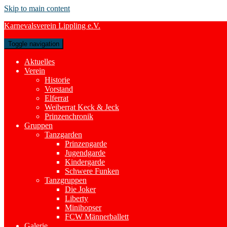
Skip to main content
Karnevalsverein Lippling e.V.
Toggle navigation
Aktuelles
Verein
Historie
Vorstand
Elferrat
Weiberrat Keck & Jeck
Prinzenchronik
Gruppen
Tanzgarden
Prinzengarde
Jugendgarde
Kindergarde
Schwere Funken
Tanzgruppen
Die Joker
Liberty
Minihopser
FCW Männerballett
Galerie