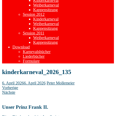
Kinderkarneval
Weiberkarneval
Kappensitzung
Session 2012
Kinderkarneval
Weiberkarneval
Kappensitzung
Session 2011
Weiberkarneval
Kappensitzung
Download
Karnevalsbücher
Liederbücher
Formulare
kinderkarneval_2026_135
6. April 2026
6. April 2026
Peter Mollemeier
Vorherige
Nächste
Unser Prinz Frank II.