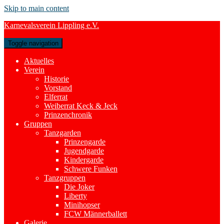
Skip to main content
Karnevalsverein Lippling e.V.
Toggle navigation
Aktuelles
Verein
Historie
Vorstand
Elferrat
Weiberrat Keck & Jeck
Prinzenchronik
Gruppen
Tanzgarden
Prinzengarde
Jugendgarde
Kindergarde
Schwere Funken
Tanzgruppen
Die Joker
Liberty
Minihopser
FCW Männerballett
Galerie