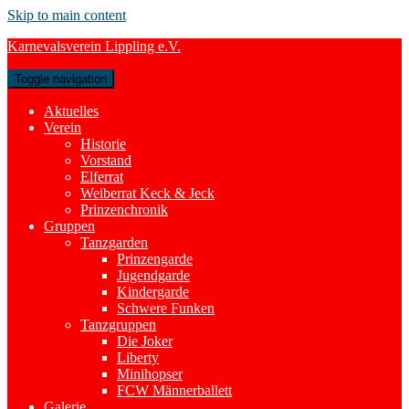
Skip to main content
Karnevalsverein Lippling e.V.
Toggle navigation
Aktuelles
Verein
Historie
Vorstand
Elferrat
Weiberrat Keck & Jeck
Prinzenchronik
Gruppen
Tanzgarden
Prinzengarde
Jugendgarde
Kindergarde
Schwere Funken
Tanzgruppen
Die Joker
Liberty
Minihopser
FCW Männerballett
Galerie