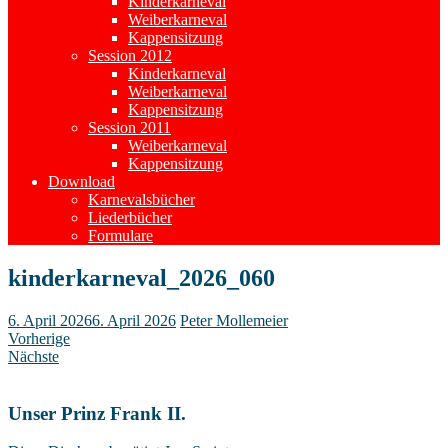
Kinderkarneval
Weiberkarneval
Kappensitzung
Session 2012
Kinderkarneval
Weiberkarneval
Kappensitzung
Session 2011
Weiberkarneval
Kappensitzung
Download
Karnevalsbücher
Liederbücher
Formulare
kinderkarneval_2026_060
6. April 2026
6. April 2026
Peter Mollemeier
Vorherige
Nächste
Unser Prinz Frank II.