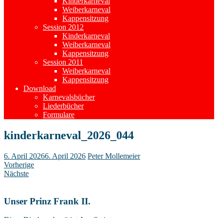
Kinderkarneval
Weiberkarneval
Kappensitzung
Session 2012
Kinderkarneval
Weiberkarneval
Kappensitzung
Session 2011
Weiberkarneval
Kappensitzung
Download
Karnevalsbücher
Liederbücher
Formulare
kinderkarneval_2026_044
6. April 2026
6. April 2026
Peter Mollemeier
Vorherige
Nächste
Unser Prinz Frank II.