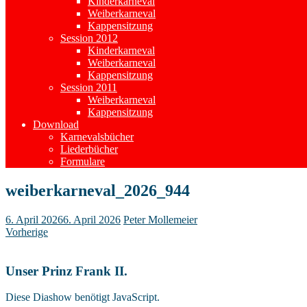
Kinderkarneval
Weiberkarneval
Kappensitzung
Session 2012
Kinderkarneval
Weiberkarneval
Kappensitzung
Session 2011
Weiberkarneval
Kappensitzung
Download
Karnevalsbücher
Liederbücher
Formulare
weiberkarneval_2026_944
6. April 2026
6. April 2026
Peter Mollemeier
Vorherige
Unser Prinz Frank II.
Diese Diashow benötigt JavaScript.