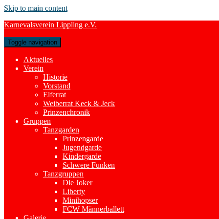
Skip to main content
Karnevalsverein Lippling e.V.
Toggle navigation
Aktuelles
Verein
Historie
Vorstand
Elferrat
Weiberrat Keck & Jeck
Prinzenchronik
Gruppen
Tanzgarden
Prinzengarde
Jugendgarde
Kindergarde
Schwere Funken
Tanzgruppen
Die Joker
Liberty
Minihopser
FCW Männerballett
Galerie