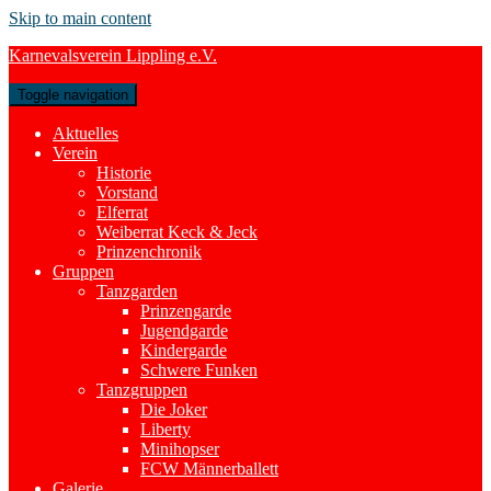
Skip to main content
Karnevalsverein Lippling e.V.
Toggle navigation
Aktuelles
Verein
Historie
Vorstand
Elferrat
Weiberrat Keck & Jeck
Prinzenchronik
Gruppen
Tanzgarden
Prinzengarde
Jugendgarde
Kindergarde
Schwere Funken
Tanzgruppen
Die Joker
Liberty
Minihopser
FCW Männerballett
Galerie