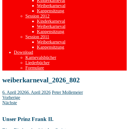
Kinderkarneval
Weiberkarneval
Kappensitzung
Session 2012
Kinderkarneval
Weiberkarneval
Kappensitzung
Session 2011
Weiberkarneval
Kappensitzung
Download
Karnevalsbücher
Liederbücher
Formulare
weiberkarneval_2026_802
6. April 2026
6. April 2026
Peter Mollemeier
Vorherige
Nächste
Unser Prinz Frank II.