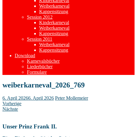
Kinderkarneval
Weiberkarneval
Kappensitzung
Session 2012
Kinderkarneval
Weiberkarneval
Kappensitzung
Session 2011
Weiberkarneval
Kappensitzung
Download
Karnevalsbücher
Liederbücher
Formulare
weiberkarneval_2026_769
6. April 2026
6. April 2026
Peter Mollemeier
Vorherige
Nächste
Unser Prinz Frank II.