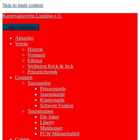
Skip to main content
Karnevalsverein Lippling e.V.
Toggle navigation
Aktuelles
Verein
Historie
Vorstand
Elferrat
Weiberrat Keck & Jeck
Prinzenchronik
Gruppen
Tanzgarden
Prinzengarde
Jugendgarde
Kindergarde
Schwere Funken
Tanzgruppen
Die Joker
Liberty
Minihopser
FCW Männerballett
Galerie