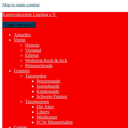
Skip to main content
Karnevalsverein Lippling e.V.
Toggle navigation
Aktuelles
Verein
Historie
Vorstand
Elferrat
Weiberrat Keck & Jeck
Prinzenchronik
Gruppen
Tanzgarden
Prinzengarde
Jugendgarde
Kindergarde
Schwere Funken
Tanzgruppen
Die Joker
Liberty
Minihopser
FCW Männerballett
Galerie