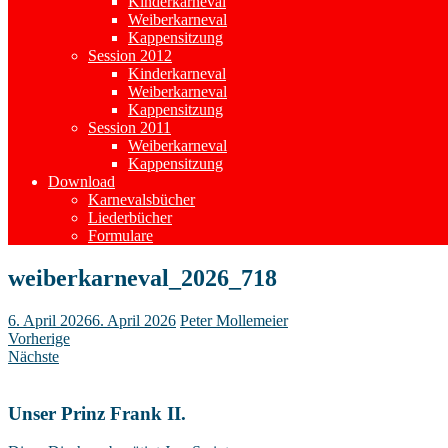
Kinderkarneval
Weiberkarneval
Kappensitzung
Session 2012
Kinderkarneval
Weiberkarneval
Kappensitzung
Session 2011
Weiberkarneval
Kappensitzung
Download
Karnevalsbücher
Liederbücher
Formulare
weiberkarneval_2026_718
6. April 2026
6. April 2026
Peter Mollemeier
Vorherige
Nächste
Unser Prinz Frank II.