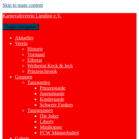
Skip to main content
Karnevalsverein Lippling e.V.
Toggle navigation
Aktuelles
Verein
Historie
Vorstand
Elferrat
Weiberrat Keck & Jeck
Prinzenchronik
Gruppen
Tanzgarden
Prinzengarde
Jugendgarde
Kindergarde
Schwere Funken
Tanzgruppen
Die Joker
Liberty
Minihopser
FCW Männerballett
Galerie