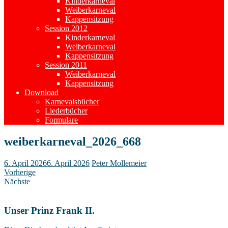
Kinderkarneval
Weiberkarneval
Kappensitzung
Session 2012
Kinderkarneval
Weiberkarneval
Kappensitzung
Session 2011
Weiberkarneval
Kappensitzung
Download
Karnevalsbücher
Liederbücher
Formulare
weiberkarneval_2026_668
6. April 2026
6. April 2026
Peter Mollemeier
Vorherige
Nächste
Unser Prinz Frank II.