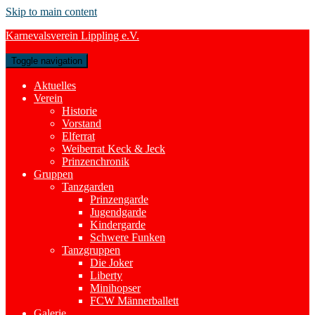
Skip to main content
Karnevalsverein Lippling e.V.
Toggle navigation
Aktuelles
Verein
Historie
Vorstand
Elferrat
Weiberrat Keck & Jeck
Prinzenchronik
Gruppen
Tanzgarden
Prinzengarde
Jugendgarde
Kindergarde
Schwere Funken
Tanzgruppen
Die Joker
Liberty
Minihopser
FCW Männerballett
Galerie