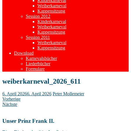
Kinderkarneval
Weiberkarneval
Kappensitzung
Session 2012
Kinderkarneval
Weiberkarneval
Kappensitzung
Session 2011
Weiberkarneval
Kappensitzung
Download
Karnevalsbücher
Liederbücher
Formulare
weiberkarneval_2026_611
6. April 2026
6. April 2026
Peter Mollemeier
Vorherige
Nächste
Unser Prinz Frank II.