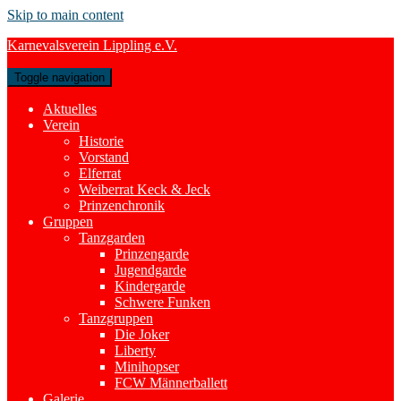
Skip to main content
Karnevalsverein Lippling e.V.
Toggle navigation
Aktuelles
Verein
Historie
Vorstand
Elferrat
Weiberrat Keck & Jeck
Prinzenchronik
Gruppen
Tanzgarden
Prinzengarde
Jugendgarde
Kindergarde
Schwere Funken
Tanzgruppen
Die Joker
Liberty
Minihopser
FCW Männerballett
Galerie