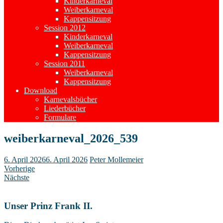
Kinderkarneval
Weiberkarneval
Kappensitzung
Session 2012
Kinderkarneval
Weiberkarneval
Kappensitzung
Session 2011
Weiberkarneval
Kappensitzung
Download
Karnevalsbücher
Liederbücher
Formulare
weiberkarneval_2026_539
6. April 2026
6. April 2026
Peter Mollemeier
Vorherige
Nächste
Unser Prinz Frank II.