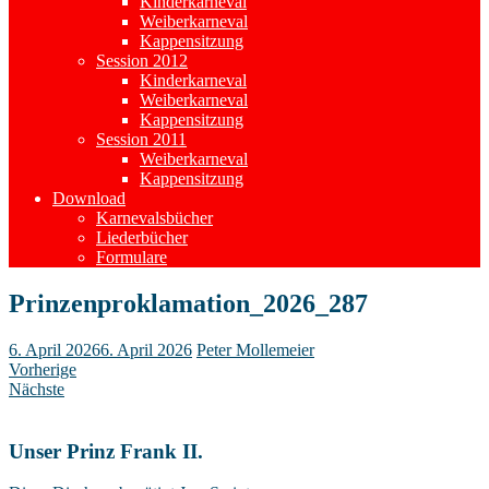
Kinderkarneval
Weiberkarneval
Kappensitzung
Session 2012
Kinderkarneval
Weiberkarneval
Kappensitzung
Session 2011
Weiberkarneval
Kappensitzung
Download
Karnevalsbücher
Liederbücher
Formulare
Prinzenproklamation_2026_287
6. April 2026
6. April 2026
Peter Mollemeier
Vorherige
Nächste
Unser Prinz Frank II.