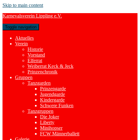
Skip to main content
Karnevalsverein Lippling e.V.
Toggle navigation
Aktuelles
Verein
Historie
Vorstand
Elferrat
Weiberrat Keck & Jeck
Prinzenchronik
Gruppen
Tanzgarden
Prinzengarde
Jugendgarde
Kindergarde
Schwere Funken
Tanzgruppen
Die Joker
Liberty
Minihopser
FCW Männerballett
Galerie