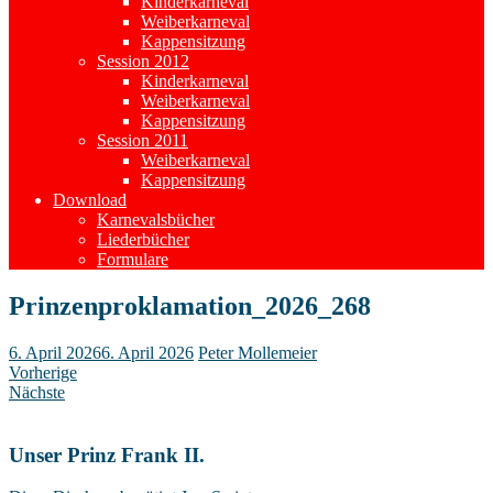
Kinderkarneval
Weiberkarneval
Kappensitzung
Session 2012
Kinderkarneval
Weiberkarneval
Kappensitzung
Session 2011
Weiberkarneval
Kappensitzung
Download
Karnevalsbücher
Liederbücher
Formulare
Prinzenproklamation_2026_268
6. April 2026
6. April 2026
Peter Mollemeier
Vorherige
Nächste
Unser Prinz Frank II.