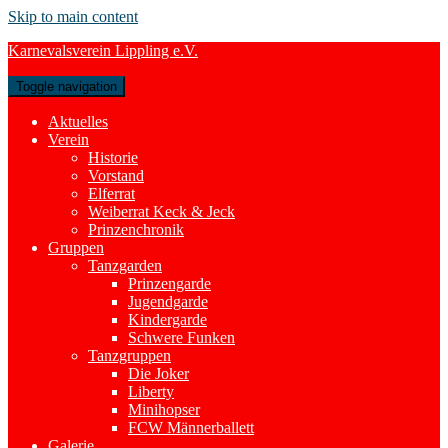
Skip to main content
Karnevalsverein Lippling e.V.
Toggle navigation
Aktuelles
Verein
Historie
Vorstand
Elferrat
Weiberrat Keck & Jeck
Prinzenchronik
Gruppen
Tanzgarden
Prinzengarde
Jugendgarde
Kindergarde
Schwere Funken
Tanzgruppen
Die Joker
Liberty
Minihopser
FCW Männerballett
Galerie