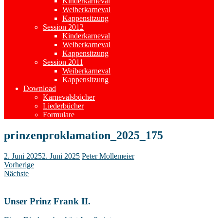
Kinderkarneval
Weiberkarneval
Kappensitzung
Session 2012
Kinderkarneval
Weiberkarneval
Kappensitzung
Session 2011
Weiberkarneval
Kappensitzung
Download
Karnevalsbücher
Liederbücher
Formulare
prinzenproklamation_2025_175
2. Juni 2025
2. Juni 2025
Peter Mollemeier
Vorherige
Nächste
Unser Prinz Frank II.