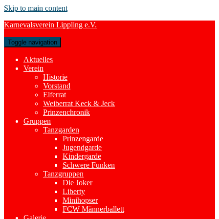
Skip to main content
Karnevalsverein Lippling e.V.
Toggle navigation
Aktuelles
Verein
Historie
Vorstand
Elferrat
Weiberrat Keck & Jeck
Prinzenchronik
Gruppen
Tanzgarden
Prinzengarde
Jugendgarde
Kindergarde
Schwere Funken
Tanzgruppen
Die Joker
Liberty
Minihopser
FCW Männerballett
Galerie