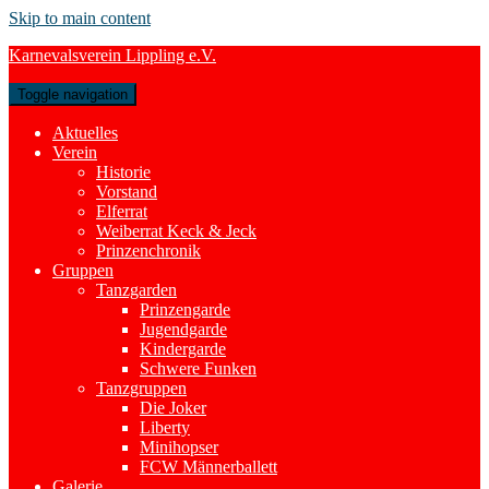
Skip to main content
Karnevalsverein Lippling e.V.
Toggle navigation
Aktuelles
Verein
Historie
Vorstand
Elferrat
Weiberrat Keck & Jeck
Prinzenchronik
Gruppen
Tanzgarden
Prinzengarde
Jugendgarde
Kindergarde
Schwere Funken
Tanzgruppen
Die Joker
Liberty
Minihopser
FCW Männerballett
Galerie