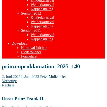
Kinderkarneval
Weiberkarneval
Kappensitzung
Session 2012
Kinderkarneval
Weiberkarneval
Kappensitzung
Session 2011
Weiberkarneval
Kappensitzung
Download
Karnevalsbücher
Liederbücher
Formulare
prinzenproklamation_2025_140
2. Juni 2025
2. Juni 2025
Peter Mollemeier
Vorherige
Nächste
Unser Prinz Frank II.