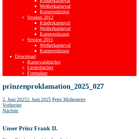
Kinderkarneval
Weiberkarneval
Kappensitzung
Session 2012
Kinderkarneval
Weiberkarneval
Kappensitzung
Session 2011
Weiberkarneval
Kappensitzung
Download
Karnevalsbücher
Liederbücher
Formulare
prinzenproklamation_2025_027
2. Juni 2025
2. Juni 2025
Peter Mollemeier
Vorherige
Nächste
Unser Prinz Frank II.