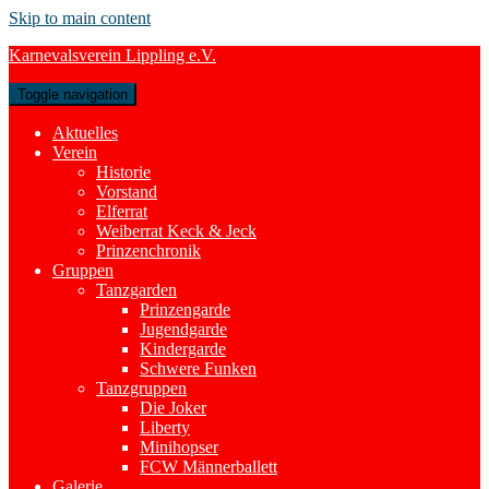
Skip to main content
Karnevalsverein Lippling e.V.
Toggle navigation
Aktuelles
Verein
Historie
Vorstand
Elferrat
Weiberrat Keck & Jeck
Prinzenchronik
Gruppen
Tanzgarden
Prinzengarde
Jugendgarde
Kindergarde
Schwere Funken
Tanzgruppen
Die Joker
Liberty
Minihopser
FCW Männerballett
Galerie