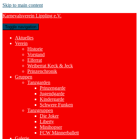
Skip to main content
Karnevalsverein Lippling e.V.
Toggle navigation
Aktuelles
Verein
Historie
Vorstand
Elferrat
Weiberrat Keck & Jeck
Prinzenchronik
Gruppen
Tanzgarden
Prinzengarde
Jugendgarde
Kindergarde
Schwere Funken
Tanzgruppen
Die Joker
Liberty
Minihopser
FCW Männerballett
Galerie