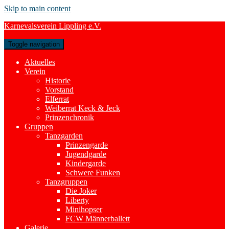
Skip to main content
Karnevalsverein Lippling e.V.
Toggle navigation
Aktuelles
Verein
Historie
Vorstand
Elferrat
Weiberrat Keck & Jeck
Prinzenchronik
Gruppen
Tanzgarden
Prinzengarde
Jugendgarde
Kindergarde
Schwere Funken
Tanzgruppen
Die Joker
Liberty
Minihopser
FCW Männerballett
Galerie