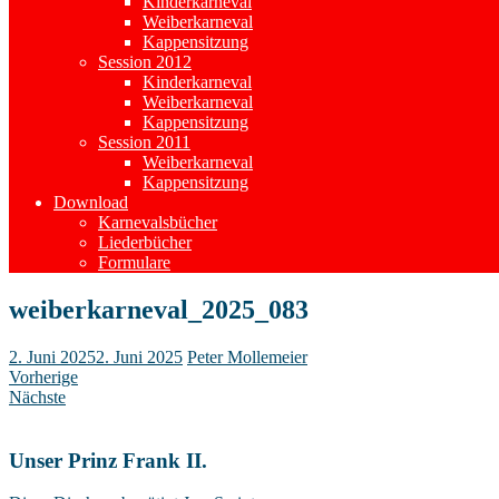
Kinderkarneval
Weiberkarneval
Kappensitzung
Session 2012
Kinderkarneval
Weiberkarneval
Kappensitzung
Session 2011
Weiberkarneval
Kappensitzung
Download
Karnevalsbücher
Liederbücher
Formulare
weiberkarneval_2025_083
2. Juni 2025
2. Juni 2025
Peter Mollemeier
Vorherige
Nächste
Unser Prinz Frank II.