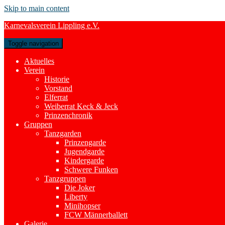
Skip to main content
Karnevalsverein Lippling e.V.
Toggle navigation
Aktuelles
Verein
Historie
Vorstand
Elferrat
Weiberrat Keck & Jeck
Prinzenchronik
Gruppen
Tanzgarden
Prinzengarde
Jugendgarde
Kindergarde
Schwere Funken
Tanzgruppen
Die Joker
Liberty
Minihopser
FCW Männerballett
Galerie