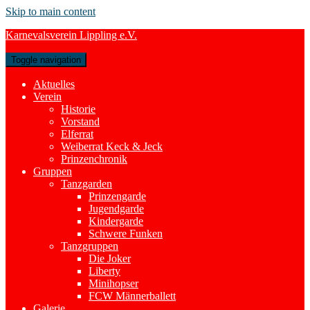
Skip to main content
Karnevalsverein Lippling e.V.
Toggle navigation
Aktuelles
Verein
Historie
Vorstand
Elferrat
Weiberrat Keck & Jeck
Prinzenchronik
Gruppen
Tanzgarden
Prinzengarde
Jugendgarde
Kindergarde
Schwere Funken
Tanzgruppen
Die Joker
Liberty
Minihopser
FCW Männerballett
Galerie