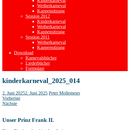
Kinderkarneval
Weiberkarneval
Kappensitzung
Session 2012
Kinderkarneval
Weiberkarneval
Kappensitzung
Session 2011
Weiberkarneval
Kappensitzung
Download
Karnevalsbücher
Liederbücher
Formulare
kinderkarneval_2025_014
2. Juni 2025
2. Juni 2025
Peter Mollemeier
Vorherige
Nächste
Unser Prinz Frank II.