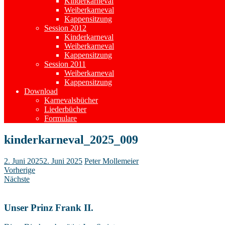
Kinderkarneval
Weiberkarneval
Kappensitzung
Session 2012
Kinderkarneval
Weiberkarneval
Kappensitzung
Session 2011
Weiberkarneval
Kappensitzung
Download
Karnevalsbücher
Liederbücher
Formulare
kinderkarneval_2025_009
2. Juni 2025
2. Juni 2025
Peter Mollemeier
Vorherige
Nächste
Unser Prinz Frank II.