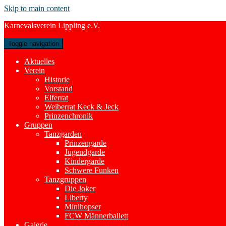
Skip to main content
Karnevalsverein Lippling e.V.
Toggle navigation
Aktuelles
Verein
Historie
Vorstand
Elferrat
Weiberrat Keck & Jeck
Prinzenchronik
Gruppen
Tanzgarden
Prinzengarde
Jugendgarde
Kindergarde
Schwere Funken
Tanzgruppen
Die Joker
Liberty
Minihopser
FCW Männerballett
Galerie