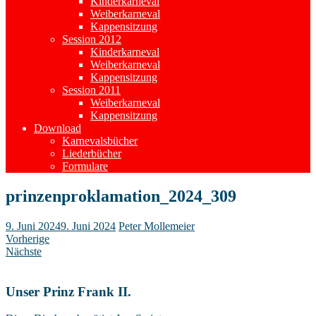
Kinderkarneval
Weiberkarneval
Kappensitzung
Session 2012
Kinderkarneval
Weiberkarneval
Kappensitzung
Session 2011
Weiberkarneval
Kappensitzung
Download
Karnevalsbücher
Liederbücher
Formulare
prinzenproklamation_2024_309
9. Juni 2024
9. Juni 2024
Peter Mollemeier
Vorherige
Nächste
Unser Prinz Frank II.