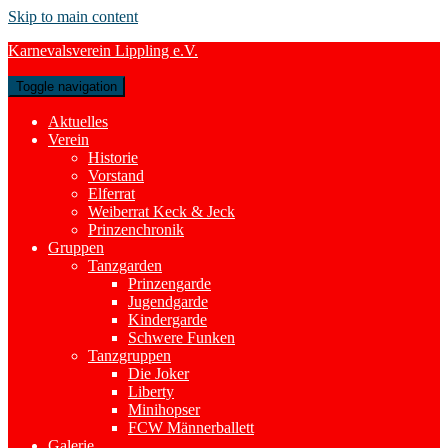
Skip to main content
Karnevalsverein Lippling e.V.
Toggle navigation
Aktuelles
Verein
Historie
Vorstand
Elferrat
Weiberrat Keck & Jeck
Prinzenchronik
Gruppen
Tanzgarden
Prinzengarde
Jugendgarde
Kindergarde
Schwere Funken
Tanzgruppen
Die Joker
Liberty
Minihopser
FCW Männerballett
Galerie