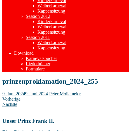
Kinderkarneval
Weiberkarneval
Kappensitzung
Session 2012
Kinderkarneval
Weiberkarneval
Kappensitzung
Session 2011
Weiberkarneval
Kappensitzung
Download
Karnevalsbücher
Liederbücher
Formulare
prinzenproklamation_2024_255
9. Juni 2024
9. Juni 2024
Peter Mollemeier
Vorherige
Nächste
Unser Prinz Frank II.