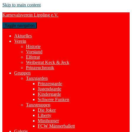
Skip to main content
Karnevalsverein Lippling e.V.
Toggle navigation
Aktuelles
Verein
Historie
Vorstand
Elferrat
Weiberrat Keck & Jeck
Prinzenchronik
Gruppen
Tanzgarden
Prinzengarde
Jugendgarde
Kindergarde
Schwere Funken
Tanzgruppen
Die Joker
Liberty
Minihopser
FCW Männerballett
Galerie