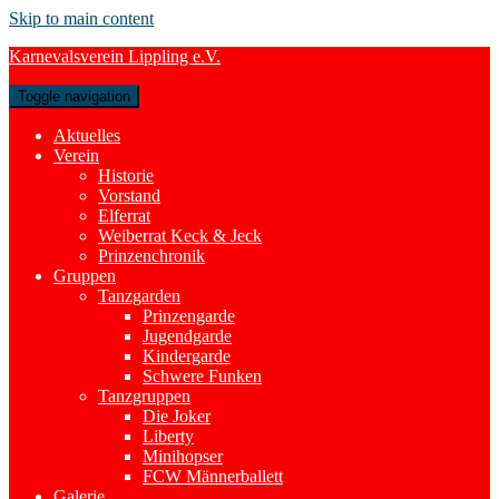
Skip to main content
Karnevalsverein Lippling e.V.
Toggle navigation
Aktuelles
Verein
Historie
Vorstand
Elferrat
Weiberrat Keck & Jeck
Prinzenchronik
Gruppen
Tanzgarden
Prinzengarde
Jugendgarde
Kindergarde
Schwere Funken
Tanzgruppen
Die Joker
Liberty
Minihopser
FCW Männerballett
Galerie