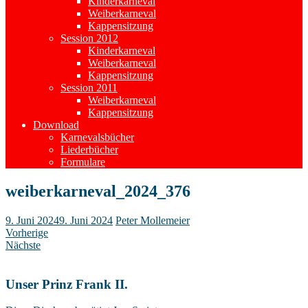
Kinderkarneval
Weiberkarneval
Kappensitzung
Session 2012
Kinderkarneval
Weiberkarneval
Kappensitzung
Session 2011
Weiberkarneval
Kappensitzung
Download
Karnevalsbücher
Liederbücher
Formulare
weiberkarneval_2024_376
9. Juni 2024
9. Juni 2024
Peter Mollemeier
Vorherige
Nächste
Unser Prinz Frank II.