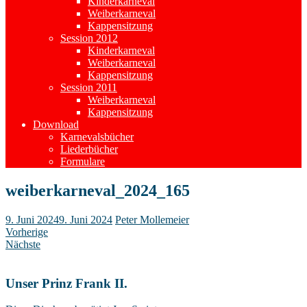
Kinderkarneval
Weiberkarneval
Kappensitzung
Session 2012
Kinderkarneval
Weiberkarneval
Kappensitzung
Session 2011
Weiberkarneval
Kappensitzung
Download
Karnevalsbücher
Liederbücher
Formulare
weiberkarneval_2024_165
9. Juni 2024
9. Juni 2024
Peter Mollemeier
Vorherige
Nächste
Unser Prinz Frank II.