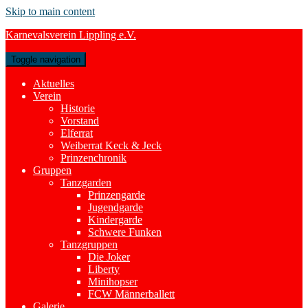
Skip to main content
Karnevalsverein Lippling e.V.
Toggle navigation
Aktuelles
Verein
Historie
Vorstand
Elferrat
Weiberrat Keck & Jeck
Prinzenchronik
Gruppen
Tanzgarden
Prinzengarde
Jugendgarde
Kindergarde
Schwere Funken
Tanzgruppen
Die Joker
Liberty
Minihopser
FCW Männerballett
Galerie