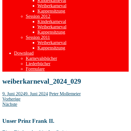
Kinderkarneval
Weiberkarneval
Kappensitzung
Session 2012
Kinderkarneval
Weiberkarneval
Kappensitzung
Session 2011
Weiberkarneval
Kappensitzung
Download
Karnevalsbücher
Liederbücher
Formulare
weiberkarneval_2024_029
9. Juni 2024
9. Juni 2024
Peter Mollemeier
Vorherige
Nächste
Unser Prinz Frank II.