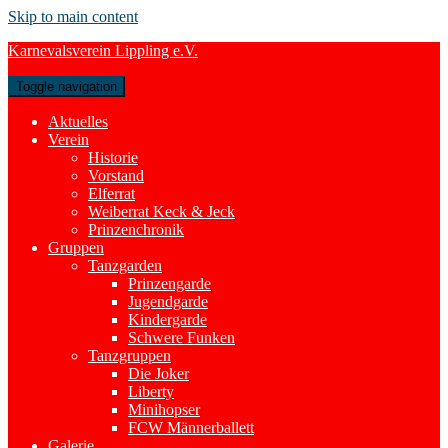
Skip to main content
Karnevalsverein Lippling e.V.
Toggle navigation
Aktuelles
Verein
Historie
Vorstand
Elferrat
Weiberrat Keck & Jeck
Prinzenchronik
Gruppen
Tanzgarden
Prinzengarde
Jugendgarde
Kindergarde
Schwere Funken
Tanzgruppen
Die Joker
Liberty
Minihopser
FCW Männerballett
Galerie