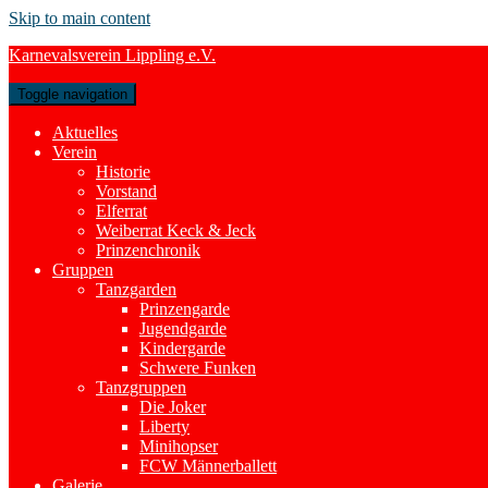
Skip to main content
Karnevalsverein Lippling e.V.
Toggle navigation
Aktuelles
Verein
Historie
Vorstand
Elferrat
Weiberrat Keck & Jeck
Prinzenchronik
Gruppen
Tanzgarden
Prinzengarde
Jugendgarde
Kindergarde
Schwere Funken
Tanzgruppen
Die Joker
Liberty
Minihopser
FCW Männerballett
Galerie