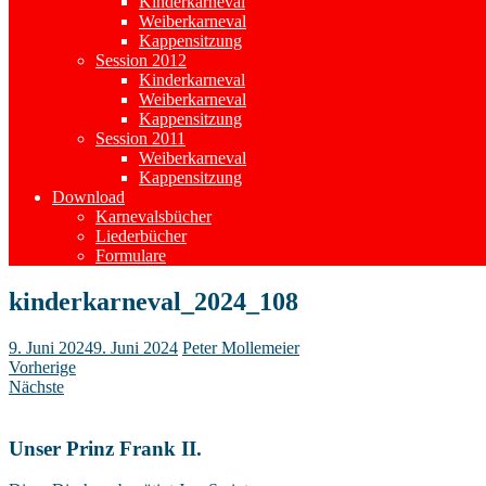
Kinderkarneval
Weiberkarneval
Kappensitzung
Session 2012
Kinderkarneval
Weiberkarneval
Kappensitzung
Session 2011
Weiberkarneval
Kappensitzung
Download
Karnevalsbücher
Liederbücher
Formulare
kinderkarneval_2024_108
9. Juni 2024
9. Juni 2024
Peter Mollemeier
Vorherige
Nächste
Unser Prinz Frank II.