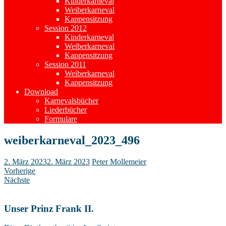
Kinderkarneval
Weiberkarneval
Kappensitzung
Session 2012
Kinderkarneval
Weiberkarneval
Kappensitzung
Session 2011
Weiberkarneval
Kappensitzung
Download
Karnevalsbücher
Liederbücher
Formulare
weiberkarneval_2023_496
2. März 2023
2. März 2023
Peter Mollemeier
Vorherige
Nächste
Unser Prinz Frank II.