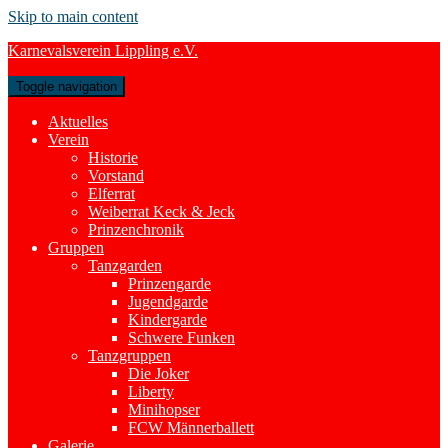
Skip to main content
Karnevalsverein Lippling e.V.
Toggle navigation
Aktuelles
Verein
Historie
Vorstand
Elferrat
Weiberrat Keck & Jeck
Prinzenchronik
Gruppen
Tanzgarden
Prinzengarde
Jugendgarde
Kindergarde
Schwere Funken
Tanzgruppen
Die Joker
Liberty
Minihopser
FCW Männerballett
Galerie